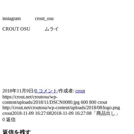
instagram crout_osu
CROUT OSU ムライ
2018年11月9日
/
0 コメント
/
作成者:
crout
https://crout.net/croutosu/wp-
content/uploads/2018/11/DSCN0080.jpg
600
800
crout
http://crout.net/croutosu/wp-content/uploads/2018/08/logo.png
crout
2018-11-09 16:27:08
2018-11-09 16:27:08
「商品出し」
0
返信
返信を残す