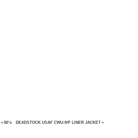
＜80’s DEADSTOCK USAF CWU-9/P LINER JACKET＞